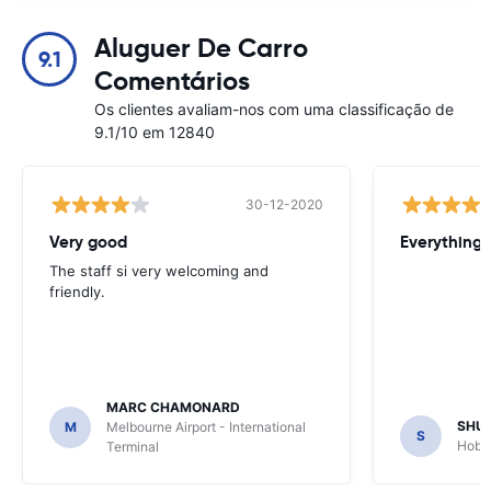
Aluguer De Carro
9.1
Comentários
Os clientes avaliam-nos com uma classificação de
9.1/10 em 12840
30-12-2020
Very good
Everything w
The staff si very welcoming and
friendly.
MARC CHAMONARD
SHU
M
Melbourne Airport - International
S
Hobar
Terminal