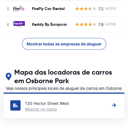
FireFly Car Rental
7.2
(4033)
N
Keddy By Europcar
7.6
(4316)
N
Mostrar todas as empresas de aluguer
Mapa das locadoras de carros
em Osborne Park
Veja nossos principais locais de aluguel de carros em Osborne
Park
130 Hector Street West
Mostrar no mapa