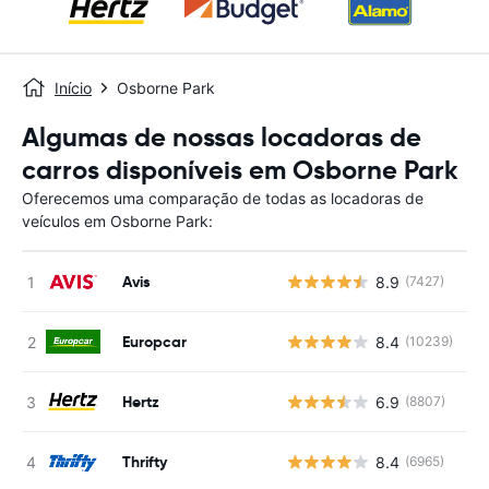
Início
Osborne Park
Algumas de nossas locadoras de
carros disponíveis em Osborne Park
Oferecemos uma comparação de todas as locadoras de
veículos em Osborne Park:
Avis
8.9
(7427)
N
Europcar
8.4
(10239)
N
Hertz
6.9
(8807)
N
Thrifty
8.4
(6965)
N