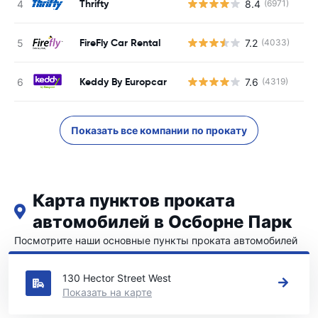
Thrifty
8.4
(6971)
Н
FireFly Car Rental
7.2
(4033)
Н
Keddy By Europcar
7.6
(4319)
Н
Показать все компании по прокату
Карта пунктов проката
автомобилей в Осборне Парк
Посмотрите наши основные пункты проката автомобилей
в Осборне Парк
130 Hector Street West
Показать на карте