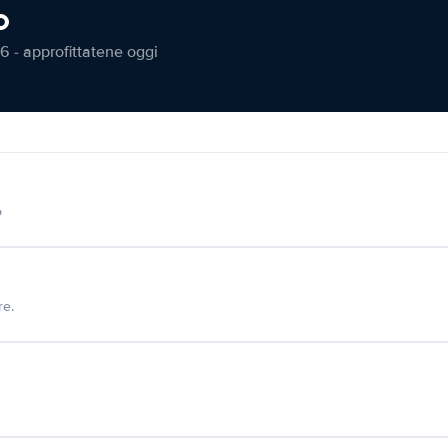
o
6 - approfittatene oggi
o
re.