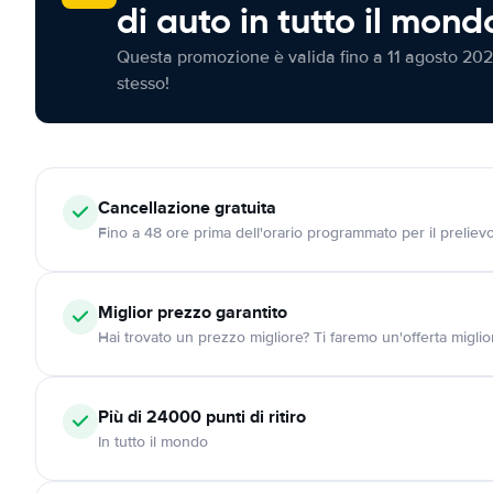
di auto in tutto il mond
Questa promozione è valida fino a 11 agosto 202
stesso!
Cancellazione
gratuita
Fino a 48 ore prima dell'orario programmato per il preliev
Miglior prezzo garantito
Hai trovato un prezzo migliore? Ti faremo un'offerta miglio
Più di 24000
punti di ritiro
In tutto il mondo