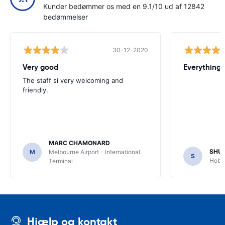
Kunder bedømmer os med en 9.1/10 ud af 12842
bedømmelser
30-12-2020
Very good
Everything w
The staff si very welcoming and
friendly.
MARC CHAMONARD
SHU
M
Melbourne Airport - International
S
Hobar
Terminal
Hjælp og kontakt