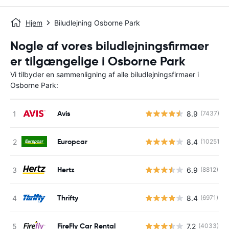
Hjem
Biludlejning Osborne Park
Nogle af vores biludlejningsfirmaer
er tilgængelige i Osborne Park
Vi tilbyder en sammenligning af alle biludlejningsfirmaer i
Osborne Park:
Avis
8.9
(7437)
Europcar
8.4
(10251)
Hertz
6.9
(8812)
Thrifty
8.4
(6971)
FireFly Car Rental
7.2
(4033)