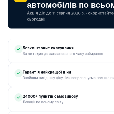
автомобілів по всьом
Акція діє до 11 серпня 2026 р. - скористайт
сьогодні!
Безкоштовне скасування
За 48 годин до запланованого часу забирання
Гарантія найкращої ціни
Знайшли вигіднішу ціну? Ми запропонуємо вам ще ви
24000+ пунктів самовивозу
Локації по всьому світу