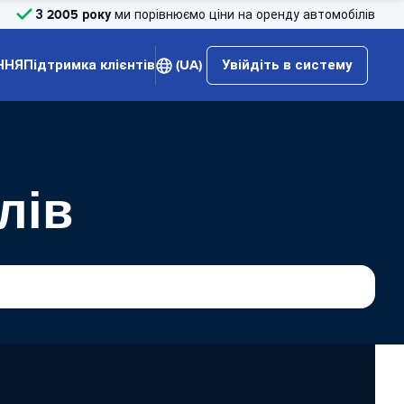
З 2005 року
ми порівнюємо ціни на оренду автомобілів
ННЯ
Підтримка клієнтів
(UA)
Увійдіть в систему
лів