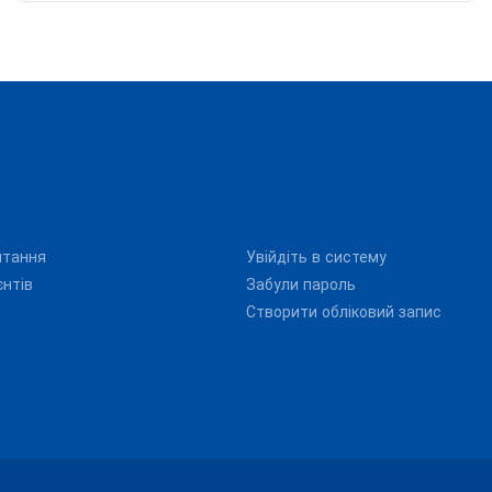
итання
Увійдіть в систему
єнтів
Забули пароль
Створити обліковий запис