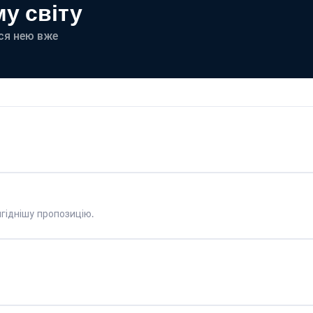
у світу
еся нею вже
гіднішу пропозицію.