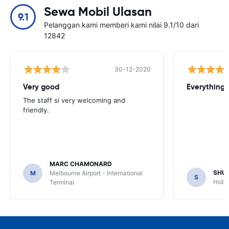
Sewa Mobil Ulasan
9.1
Pelanggan kami memberi kami nilai 9.1/10 dari
12842
30-12-2020
Very good
Everything w
The staff si very welcoming and
friendly.
MARC CHAMONARD
SHU
M
Melbourne Airport - International
S
Hobar
Terminal