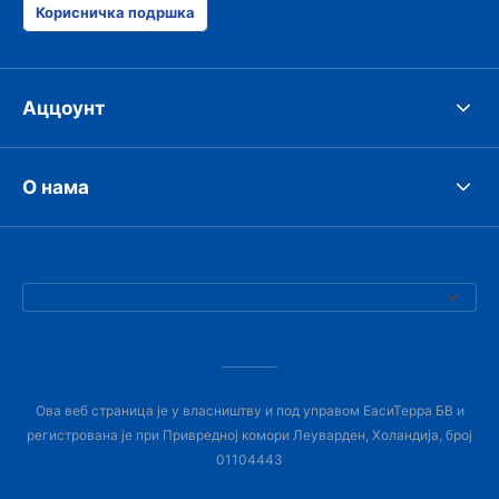
Корисничка подршка
Аццоунт
О нама
Ова веб страница је у власништву и под управом ЕасиТерра БВ и
регистрована је при Привредној комори Леуварден, Холандија, број
01104443