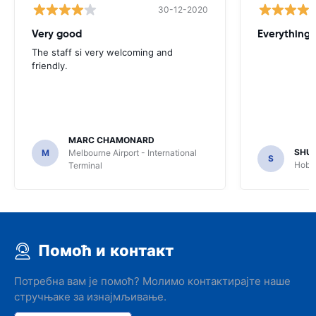
30-12-2020
Very good
Everything w
The staff si very welcoming and
friendly.
MARC CHAMONARD
SHU
M
Melbourne Airport - International
S
Hobar
Terminal
Помоћ и контакт
Потребна вам је помоћ? Молимо контактирајте наше
стручњаке за изнајмљивање.