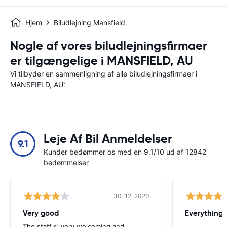
Hjem
Biludlejning Mansfield
Nogle af vores biludlejningsfirmaer
er tilgængelige i MANSFIELD, AU
Vi tilbyder en sammenligning af alle biludlejningsfirmaer i
MANSFIELD, AU:
Leje Af Bil Anmeldelser
9.1
Kunder bedømmer os med en 9.1/10 ud af 12842
bedømmelser
30-12-2020
Very good
Everything w
The staff si very welcoming and