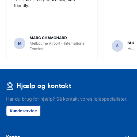
friendly.
MARC CHAMONARD
SHU
M
Melbourne Airport - International
S
Hobar
Terminal
Hjælp og kontakt
Har du brug for hjælp? Så kontakt vores lejespecialister.
Kundeservice
Konto