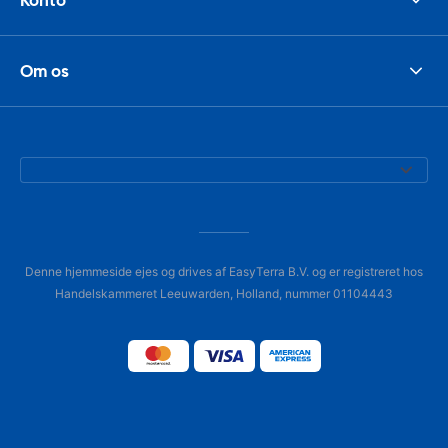
Om os
Denne hjemmeside ejes og drives af EasyTerra B.V. og er registreret hos
Handelskammeret Leeuwarden, Holland, nummer 01104443