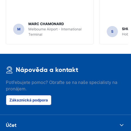
MARC CHAMONARD
SHU
M
Melbourne Airport - International
S
Hobar
Terminal
Nápověda a kontakt
Potřebujete pomoc? Obraťte se na naše specialisty na
pronájem.
Zákaznická podpora
Účet