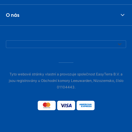
O nás
Tyto webové stránky vlastní a provozuje společnost EasyTerra B.V. a
jsou registrovány u Obchodní komory Leeuwarden, Nizozemsko, číslo
01104443.