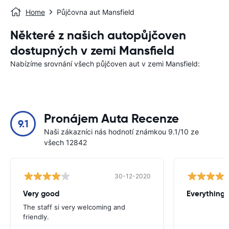
Home
Půjčovna aut Mansfield
Některé z našich autopůjčoven
dostupných v zemi Mansfield
Nabízíme srovnání všech půjčoven aut v zemi Mansfield:
Pronájem Auta Recenze
9.1
Naši zákazníci nás hodnotí známkou 9.1/10 ze
všech 12842
30-12-2020
Very good
Everything w
The staff si very welcoming and
friendly.