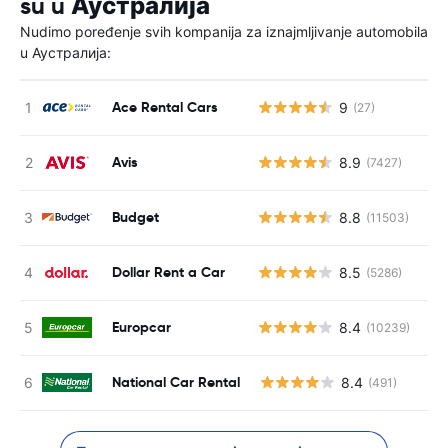
su u Аустралија
Nudimo poređenje svih kompanija za iznajmljivanje automobila
u Аустралија:
Ace Rental Cars
9
(27)
Avis
8.9
(7427)
Budget
8.8
(11503)
Dollar Rent a Car
8.5
(5286)
Europcar
8.4
(10239)
National Car Rental
8.4
(491)
Н