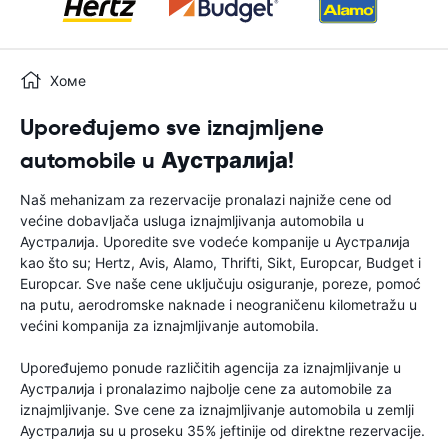
Хоме
Upoređujemo sve iznajmljene
automobile u Аустралија!
Naš mehanizam za rezervacije pronalazi najniže cene od
većine dobavljača usluga iznajmljivanja automobila u
Аустралија. Uporedite sve vodeće kompanije u Аустралија
kao što su; Hertz, Avis, Alamo, Thrifti, Sikt, Europcar, Budget i
Europcar. Sve naše cene uključuju osiguranje, poreze, pomoć
na putu, aerodromske naknade i neograničenu kilometražu u
većini kompanija za iznajmljivanje automobila.
Upoređujemo ponude različitih agencija za iznajmljivanje u
Аустралија i pronalazimo najbolje cene za automobile za
iznajmljivanje. Sve cene za iznajmljivanje automobila u zemlji
Аустралија su u proseku 35% jeftinije od direktne rezervacije.