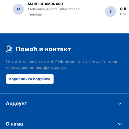
MARC CHAMONARD
SHU
M
Melbourne Airport - International
S
Hobar
Terminal
Помоћ и контакт
Потребна вам је помоћ? Молимо контактирајте наше
стручњаке за изнајмљивање.
Корисничка подршка
Аццоунт
О нама