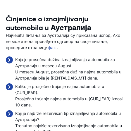
Činjenice o iznajmljivanju
automobila u Аустралија
Најчешћа питања за Аустралија су приказана испод. Ако
не можете да пронађете одговор на своје питање,
проверите страницу
фак
.
Koja je prosečna dužina iznajmljivanja automobila za
Аустралија u mesecu August.
U mesecu August, prosečna dužina najma automobila u
Аустралија bila je {RENTALDAIS_MT} dana.
Koliko je prosječno trajanje najma automobila u
{CUR_IEAR}.
Prosječno trajanje najma automobila u {CUR_IEAR} iznosi
10 dana.
Koji je najbrže rezervisan tip iznajmljivanja automobila u
Аустралија?
Trenutno najviše rezervisano iznajmljivanje automobila u