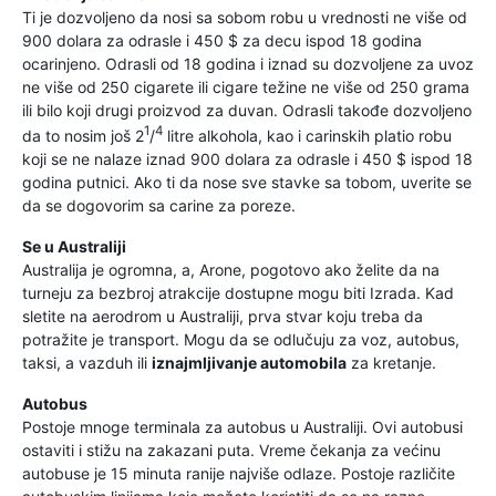
Ti je dozvoljeno da nosi sa sobom robu u vrednosti ne više od
900 dolara za odrasle i 450 $ za decu ispod 18 godina
ocarinjeno. Odrasli od 18 godina i iznad su dozvoljene za uvoz
ne više od 250 cigarete ili cigare težine ne više od 250 grama
ili bilo koji drugi proizvod za duvan. Odrasli takođe dozvoljeno
1
4
da to nosim još 2
/
litre alkohola, kao i carinskih platio robu
koji se ne nalaze iznad 900 dolara za odrasle i 450 $ ispod 18
godina putnici. Ako ti da nose sve stavke sa tobom, uverite se
da se dogovorim sa carine za poreze.
Se u Australiji
Australija je ogromna, a, Arone, pogotovo ako želite da na
turneju za bezbroj atrakcije dostupne mogu biti Izrada. Kad
sletite na aerodrom u Australiji, prva stvar koju treba da
potražite je transport. Mogu da se odlučuju za voz, autobus,
taksi, a vazduh ili
iznajmljivanje automobila
za kretanje.
Autobus
Postoje mnoge terminala za autobus u Australiji. Ovi autobusi
ostaviti i stižu na zakazani puta. Vreme čekanja za većinu
autobuse je 15 minuta ranije najviše odlaze. Postoje različite