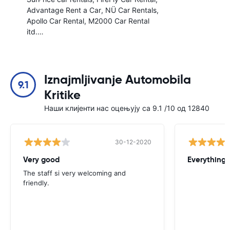
Advantage Rent a Car
NÜ Car Rentals
Apollo Car Rental
M2000 Car Rental
itd.…
Iznajmljivanje Automobila
9.1
Kritike
Наши клијенти нас оцењују са 9.1 /10 од 12840
30-12-2020
Very good
Everything w
The staff si very welcoming and
friendly.