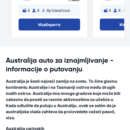
4
4
Аутоматски
4
4
А
Изаберите
Изаб
Australija auto za iznajmljivanje -
informacije o putovanju
Australija je šesti najveći zemlja na svetu. To čine glavnu
kontinentu Australije i na Tasmaniji ostrva među drugih
malih ostrva. Australija ima mnoge gradove koje može biti
zabavno da poseti sa raznim aktivnostima za učešće u.
Kada odlučite da putuju u Australiju, uvek se setim da je
australijska vlada zahteva da proizvedete važeći pasoš,
viza.
Australija carinskih