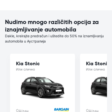
Nudimo mnogo različitih opcija za
iznajmljivanje automobila
Dakle, kreirajte predračun i uštedite do 50% na iznamljivanju
automobila u Аустралија
Kia Stonic
Kia Stonic
Или слично
Или слично
Од
Од
/дан
/дан