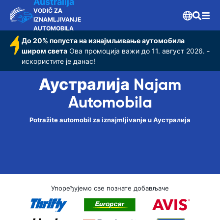
Australija
VODIČ ZA
IZNAMLJIVANJE
AUTOMOBILA
До 20% попуста на изнајмљивање аутомобила
широм света
Ова промоција важи до 11. август 2026. -
искористите је данас!
Аустралија Najam
Automobila
Potražite automobil za iznajmljivanje u Аустралија
Упоређујемо све познате добављаче