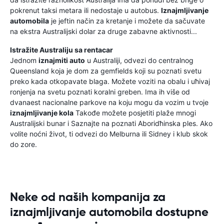
pokrenut taksi metara ili nedostaje u autobus.
Iznajmljivanje
automobila
je jeftin način za kretanje i možete da sačuvate
na ekstra Australijski dolar za druge zabavne aktivnosti...
Istražite Australiju sa rentacar
Jednom
iznajmiti auto
u Australiji, odvezi do centralnog
Queensland koja je dom za gemfields koji su poznati svetu
preko kada otkopavate blaga. Možete voziti na obalu i uћivaj
ronjenja na svetu poznati koralni greben. Ima ih više od
dvanaest nacionalne parkove na koju mogu da vozim u tvoje
iznajmljivanje kola
Takođe možete posjetiti plaže mnogi
Australijski bunar i Saznajte na poznati Aboridћinska ples. Ako
volite noćni život, ti odvezi do Melburna ili Sidney i klub skok
do zore.
Neke od naših kompanija za
iznajmljivanje automobila dostupne