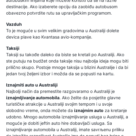
autobuskim linijama koje možete koristiti da se na razne
destinacije. Ako izaberete opciju da zaobiđu autobusom
obavezno potvrdite rutu sa upravljačkim programom.
Vazduh
To je moguće u svim velikim gradovima u Australiji dolete
devica plave kao Kvantasa avio-kompanije.
Taksiji
Taksiji su takođe daleko da biste se kretali po Australiji. Ako
ste putuju na budžet onda taksije nisu najbolja ideja mogu biti
prilično skupo. Postoje mnoge taksija u blizini Australije i da bi
jedan tvoj željeni izbor i možda da se popusti na kartu.
Iznajmiti auto u Australiji
Najbolji način da premestite razgovaramo o Australiji je
iznajmljivanje automobila
. Ako želite da posjetite glavne
turističke atrakcije u Australiji svojim tempom i u svoje
slobodno vreme, onda možete da
iznajmim auto
za kretanje
udobno. Mnogo automobila iznajmljivanje usluga u Australiji, a
moguće je dobiti jeftin auto hire dobavljači usluga. Sa
iznajmljivanje automobila u Australiji, imate savrљenu priliku
da istražite raznolikost Australija ima da ponudi bez brige o