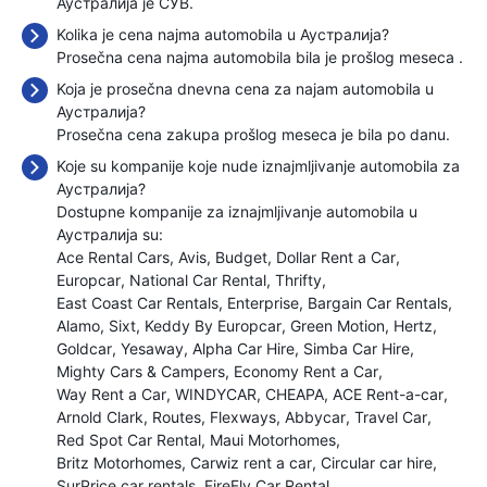
Аустралија je СУВ.
Kolika je cena najma automobila u Аустралија?
Prosečna cena najma automobila bila je prošlog meseca
.
Koja je prosečna dnevna cena za najam automobila u
Аустралија?
Prosečna cena zakupa prošlog meseca je bila
po danu.
Koje su kompanije koje nude iznajmljivanje automobila za
Аустралија?
Dostupne kompanije za iznajmljivanje automobila u
Аустралија su:
Ace Rental Cars
Avis
Budget
Dollar Rent a Car
Europcar
National Car Rental
Thrifty
East Coast Car Rentals
Enterprise
Bargain Car Rentals
Alamo
Sixt
Keddy By Europcar
Green Motion
Hertz
Goldcar
Yesaway
Alpha Car Hire
Simba Car Hire
Mighty Cars & Campers
Economy Rent a Car
Way Rent a Car
WINDYCAR
CHEAPA
ACE Rent-a-car
Arnold Clark
Routes
Flexways
Abbycar
Travel Car
Red Spot Car Rental
Maui Motorhomes
Britz Motorhomes
Carwiz rent a car
Circular car hire
SurPrice car rentals
FireFly Car Rental