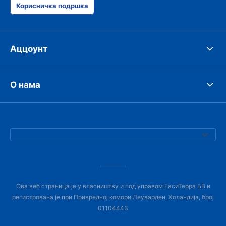
Корисничка подршка
Аццоунт
О нама
Ова веб страница је у власништву и под управом ЕасиТерра БВ и
регистрована је при Привредној комори Леуварден, Холандија, број
01104443