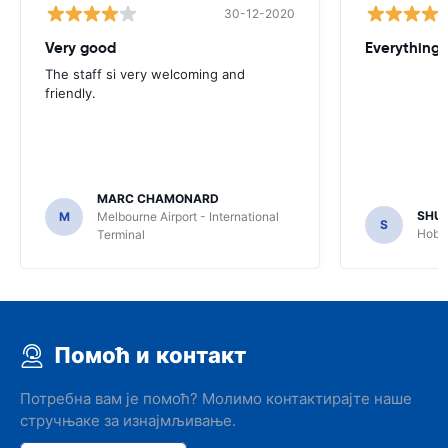
30-12-2020
Very good
Everything w
The staff si very welcoming and
friendly.
MARC CHAMONARD
SHU
M
Melbourne Airport - International
S
Hobar
Terminal
Помоћ и контакт
Потребна вам је помоћ? Молимо контактирајте наше
стручњаке за изнајмљивање.