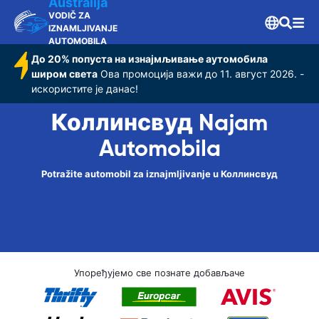
Australija
VODIČ ZA
IZNAMLJIVANJE
AUTOMOBILA
До 20% попуста на изнајмљивање аутомобила
широм света
Ова промоција важи до 11. август 2026. -
искористите је данас!
Коллинсвуд Najam
Automobila
Potražite automobil za iznajmljivanje u Коллинсвуд
Упоређујемо све познате добављаче