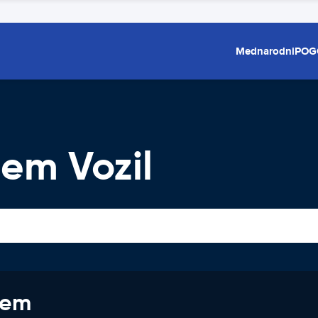
Mednarodni
POG
em Vozil
jem