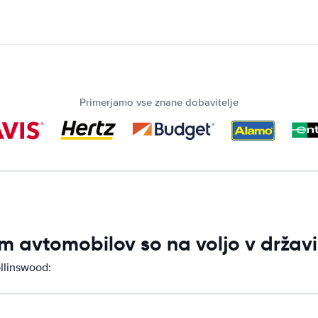
Primerjamo vse znane dobavitelje
m avtomobilov so na voljo v držav
ollinswood: