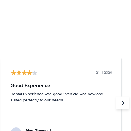
21-11-2020
Good Experience
Rental Experience was good ; vehicle was new and
suited perfectly to our needs .
Marc Tisseront