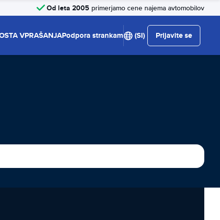
Od leta 2005
primerjamo cene najema avtomobilov
OSTA VPRAŠANJA
Podpora strankam
(SI)
Prijavite se