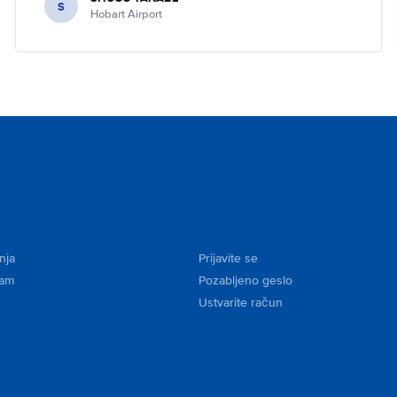
S
Hobart Airport
nja
Prijavite se
kam
Pozabljeno geslo
Ustvarite račun