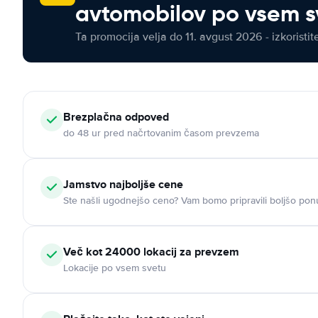
avtomobilov po vsem s
Ta promocija velja do 11. avgust 2026 - izkoristit
Brezplačna odpoved
do 48 ur pred načrtovanim časom prevzema
Jamstvo najboljše cene
Ste našli ugodnejšo ceno? Vam bomo pripravili boljšo pon
Več kot 24000 lokacij za prevzem
Lokacije po vsem svetu