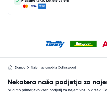
Plačajte tako, kot ste vajeni
Domov
Najem avtomobila Collinswood
Nekatera naša podjetja za naje
Nudimo primerjavo vseh podjetij za najem vozil v državi C