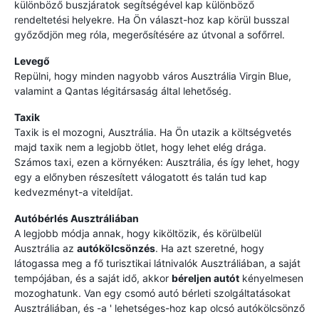
különböző buszjáratok segítségével kap különböző
rendeltetési helyekre. Ha Ön választ-hoz kap körül busszal
győződjön meg róla, megerősítésére az útvonal a sofőrrel.
Levegő
Repülni, hogy minden nagyobb város Ausztrália Virgin Blue,
valamint a Qantas légitársaság által lehetőség.
Taxik
Taxik is el mozogni, Ausztrália. Ha Ön utazik a költségvetés
majd taxik nem a legjobb ötlet, hogy lehet elég drága.
Számos taxi, ezen a környéken: Ausztrália, és így lehet, hogy
egy a előnyben részesített válogatott és talán tud kap
kedvezményt-a viteldíjat.
Autóbérlés Ausztráliában
A legjobb módja annak, hogy kiköltözik, és körülbelül
Ausztrália az
autókölcsönzés
. Ha azt szeretné, hogy
látogassa meg a fő turisztikai látnivalók Ausztráliában, a saját
tempójában, és a saját idő, akkor
béreljen autót
kényelmesen
mozoghatunk. Van egy csomó autó bérleti szolgáltatásokat
Ausztráliában, és -a ' lehetséges-hoz kap olcsó autókölcsönző