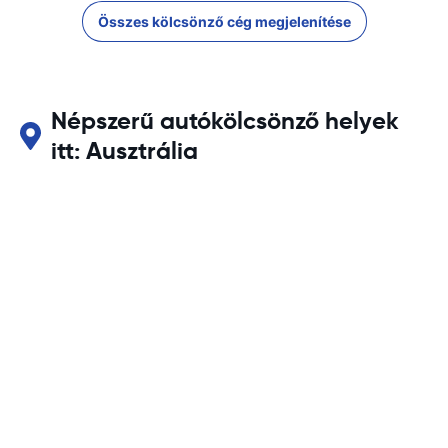
Összes kölcsönző cég megjelenítése
Népszerű autókölcsönző helyek
itt: Ausztrália