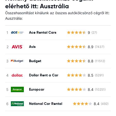
elérhető itt: Ausztrália
Összehasonlítást kínálunk az összes autókölcsönző cégről itt:
Ausztrália:
Ace Rental Cars
9
(27)
Avis
8.9
(7437)
Budget
8.8
(11512)
Dollar Rent a Car
8.5
(5291)
Europcar
8.4
(10251)
National Car Rental
8.4
(492)