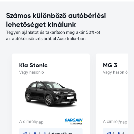
Számos különböző autóbérlési
lehetőséget kínálunk
Tegyen ajánlatot és takarítson meg akár 50%-ot
az autókölcsönzés árából Ausztrália-ban
Kia Stonic
MG 3
Vagy hasonló
Vagy hasonló
A címről
A címről
/nap
/nap
4
4
Automatikus
4
4
A