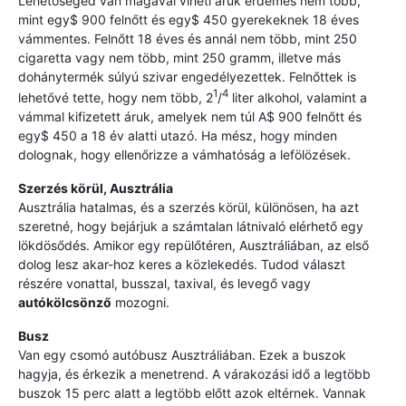
Lehetőséged van magával viheti áruk érdemes nem több,
mint egy$ 900 felnőtt és egy$ 450 gyerekeknek 18 éves
vámmentes. Felnőtt 18 éves és annál nem több, mint 250
cigaretta vagy nem több, mint 250 gramm, illetve más
dohánytermék súlyú szivar engedélyezettek. Felnőttek is
1
4
lehetővé tette, hogy nem több, 2
/
liter alkohol, valamint a
vámmal kifizetett áruk, amelyek nem túl A$ 900 felnőtt és
egy$ 450 a 18 év alatti utazó. Ha mész, hogy minden
dolognak, hogy ellenőrizze a vámhatóság a lefölözések.
Szerzés körül, Ausztrália
Ausztrália hatalmas, és a szerzés körül, különösen, ha azt
szeretné, hogy bejárjuk a számtalan látnivaló elérhető egy
lökdösődés. Amikor egy repülőtéren, Ausztráliában, az első
dolog lesz akar-hoz keres a közlekedés. Tudod választ
részére vonattal, busszal, taxival, és levegő vagy
autókölcsönző
mozogni.
Busz
Van egy csomó autóbusz Ausztráliában. Ezek a buszok
hagyja, és érkezik a menetrend. A várakozási idő a legtöbb
buszok 15 perc alatt a legtöbb előtt azok eltérnek. Vannak