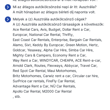
Mi az átlagos autókölcsönzési napi ár itt: Ausztrália?
A múlt hónapban az átlagos bérleti díj naponta
volt.
Melyek a (z) Ausztrália autókölcsönző cégek?
A (z) Ausztrália autókölcsönző társaságok a következők:
Ace Rental Cars
Avis
Budget
Dollar Rent a Car
Europcar
National Car Rental
Thrifty
East Coast Car Rentals
Enterprise
Bargain Car Rentals
Alamo
Sixt
Keddy By Europcar
Green Motion
Hertz
Goldcar
Yesaway
Alpha Car Hire
Simba Car Hire
Mighty Cars & Campers
Economy Rent a Car
Way Rent a Car
WINDYCAR
CHEAPA
ACE Rent-a-car
Arnold Clark
Routes
Flexways
Abbycar
Travel Car
Red Spot Car Rental
Maui Motorhomes
Britz Motorhomes
Carwiz rent a car
Circular car hire
SurPrice car rentals
FireFly Car Rental
Advantage Rent a Car
NÜ Car Rentals
Apollo Car Rental
M2000 Car Rental
, stb.