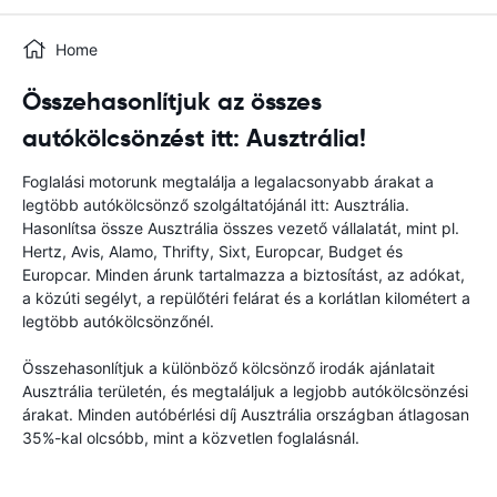
Home
Összehasonlítjuk az összes
autókölcsönzést itt: Ausztrália!
Foglalási motorunk megtalálja a legalacsonyabb árakat a
legtöbb autókölcsönző szolgáltatójánál itt: Ausztrália.
Hasonlítsa össze Ausztrália összes vezető vállalatát, mint pl.
Hertz, Avis, Alamo, Thrifty, Sixt, Europcar, Budget és
Europcar. Minden árunk tartalmazza a biztosítást, az adókat,
a közúti segélyt, a repülőtéri felárat és a korlátlan kilométert a
legtöbb autókölcsönzőnél.
Összehasonlítjuk a különböző kölcsönző irodák ajánlatait
Ausztrália területén, és megtaláljuk a legjobb autókölcsönzési
árakat. Minden autóbérlési díj Ausztrália országban átlagosan
35%-kal olcsóbb, mint a közvetlen foglalásnál.