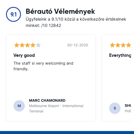
Bérautó Vélemények
9.1
Ügyfeleink a 9.1/10 közül a következőre értékelnek
minket: /10 12842
30-12-2020
Very good
Everything w
The staff si very welcoming and
friendly.
MARC CHAMONARD
SHU
M
Melbourne Airport - International
S
Hobar
Terminal