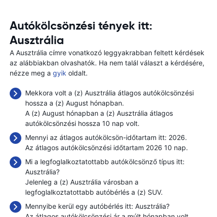
Autókölcsönzési tények itt:
Ausztrália
A Ausztrália címre vonatkozó leggyakrabban feltett kérdések
az alábbiakban olvashatók. Ha nem talál választ a kérdésére,
nézze meg a
gyik
oldalt.
Mekkora volt a (z) Ausztrália átlagos autókölcsönzési
hossza a (z) August hónapban.
A (z) August hónapban a (z) Ausztrália átlagos
autókölcsönzési hossza 10 nap volt.
Mennyi az átlagos autókölcsön-időtartam itt: 2026.
Az átlagos autókölcsönzési időtartam 2026 10 nap.
Mi a legfoglalkoztatottabb autókölcsönző típus itt:
Ausztrália?
Jelenleg a (z) Ausztrália városban a
legfoglalkoztatottabb autóbérlés a (z) SUV.
Mennyibe kerül egy autóbérlés itt: Ausztrália?
Az átlagos autókölcsönzési ár a múlt hónapban volt
.