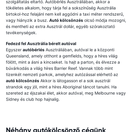
szolgáltatás eltartó. Autóbérlés Ausztráliában, akkor a
tökéletes alkalom, hogy tárja fel a sokszínűség Ausztrália
birtokol-hoz felajánl nem kell aggódni a taxi méter rendszerű,
vagy hiányzik a busz.
Autó kölcsönzés
olcsó módja mozogni,
és mentheti az extra Ausztrál dollár, egyéb szórakoztató
tevékenységek.
Fedezd fel Ausztrália bérelt autóval
Egyszer
autóbérlés
Ausztráliában, autóval le a központi
Queensland, amely otthont a gemfields, hogy a híres világ
fölött, mint a ásni a kincseket. Is hajt a parton, és élvezze a
búvárkodás a világ híres Barrier Reef. Vannak több mint
tizenkét nemzeti parkok, amelyhez autózással elérhető az
autó kölcsönzés
Akkor is látogasson el a sok ausztrál
strandok egy jól, mint a híres Aboriginal táncot tanulni. Ha
szereted az éjszakai élet, akkor autóval, meg Melbourne vagy
Sidney és club hop hajnalig.
Néhány autókölcsönző cégünk