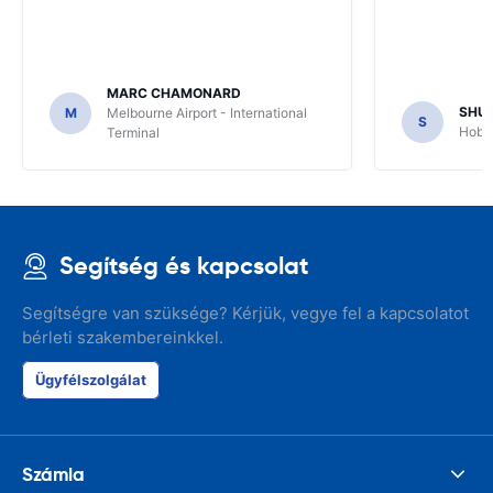
MARC CHAMONARD
SHU
M
Melbourne Airport - International
S
Hobar
Terminal
Segítség és kapcsolat
Segítségre van szüksége? Kérjük, vegye fel a kapcsolatot
bérleti szakembereinkkel.
Ügyfélszolgálat
Számla