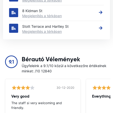
Megjelenítés a térképen
8 Kidman St
Megjelenítés a térképen
Stott Terrace and Hartley St
Megjelenítés a térképen
Bérautó Vélemények
9.1
Ügyfeleink a 9.1/10 közül a következőre értékelnek
minket: /10 12840
30-12-2020
Very good
Everything w
The staff si very welcoming and
friendly.