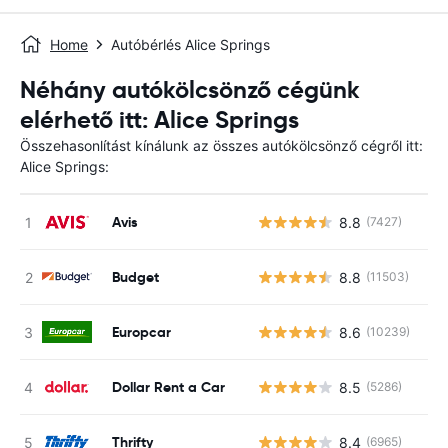
Home
Autóbérlés Alice Springs
Néhány autókölcsönző cégünk
elérhető itt: Alice Springs
Összehasonlítást kínálunk az összes autókölcsönző cégről itt:
Alice Springs:
Avis
8.8
(7427)
Budget
8.8
(11503)
Europcar
8.6
(10239)
Dollar Rent a Car
8.5
(5286)
Thrifty
8.4
(6965)