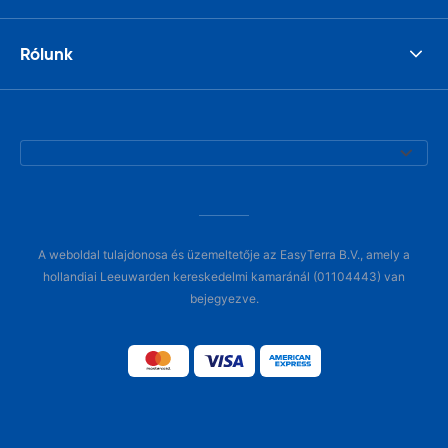
Rólunk
A weboldal tulajdonosa és üzemeltetője az EasyTerra B.V., amely a
hollandiai Leeuwarden kereskedelmi kamaránál (01104443) van
bejegyezve.