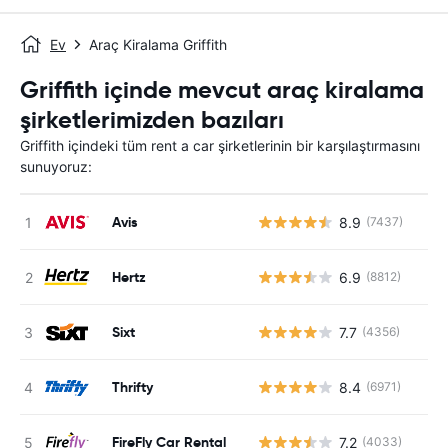
Ev
Araç Kiralama Griffith
Griffith içinde mevcut araç kiralama
şirketlerimizden bazıları
Griffith içindeki tüm rent a car şirketlerinin bir karşılaştırmasını
sunuyoruz:
Avis
8.9
(7437)
Hertz
6.9
(8812)
Sixt
7.7
(4356)
Thrifty
8.4
(6971)
FireFly Car Rental
7.2
(4033)