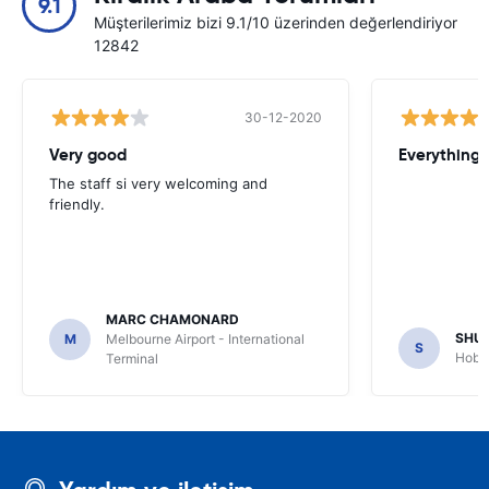
9.1
Müşterilerimiz bizi 9.1/10 üzerinden değerlendiriyor
12842
30-12-2020
Very good
Everything w
The staff si very welcoming and
friendly.
MARC CHAMONARD
SHU
M
Melbourne Airport - International
S
Hobar
Terminal