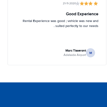
21-11-2020
Good Experience
Rental Experience was good ; vehicle was new and
suited perfectly to our needs .
Marc Tisseront
M
Adelaide Airport