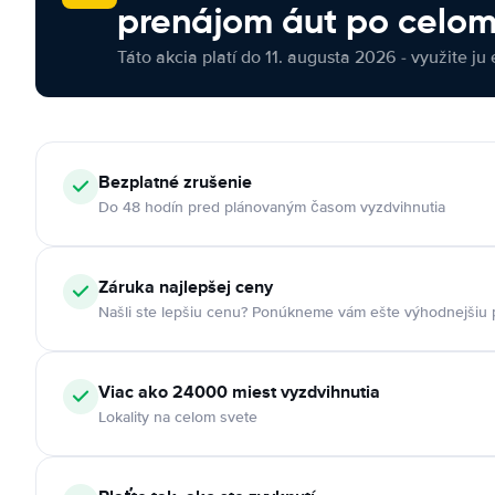
prenájom áut po celom
Táto akcia platí do 11. augusta 2026 - využite ju 
Bezplatné zrušenie
Do 48 hodín pred plánovaným časom vyzdvihnutia
Záruka najlepšej ceny
Našli ste lepšiu cenu? Ponúkneme vám ešte výhodnejšiu
Viac ako 24000 miest vyzdvihnutia
Lokality na celom svete