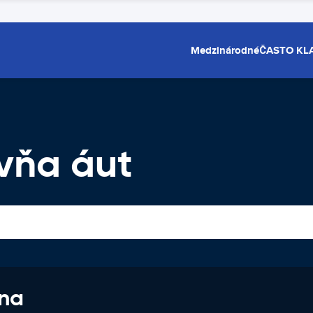
Medzinárodné
ČASTO KL
vňa áut
 na