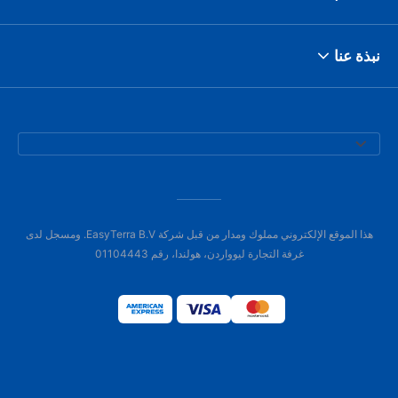
نبذة عنا
هذا الموقع الإلكتروني مملوك ومدار من قبل شركة EasyTerra B.V. ومسجل لدى
غرفة التجارة ليوواردن، هولندا، رقم 01104443