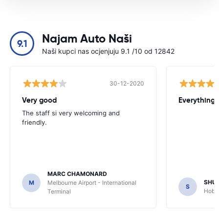
Najam Auto Naši
9.1
Naši kupci nas ocjenjuju 9.1 /10 od 12842
30-12-2020
Very good
Everything w
The staff si very welcoming and
friendly.
MARC CHAMONARD
SHU
M
Melbourne Airport - International
S
Hobar
Terminal