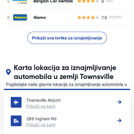
Bargain Car Rentals
8
(30)
Alamo
7.9
(10701)
Ne
Prikaži sve tvrtke za iznajmljivanje
Karta lokacija za iznajmljivanje
automobila u zemlji Townsville
Pogledajte naše glavne lokacije za iznajmljivanje automobila u
Townsville
Townsville Airport
Prikaži na karti
289 Ingham Rd
Prikaži na karti