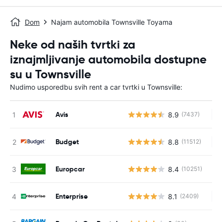
Dom
Najam automobila Townsville Toyama
Neke od naših tvrtki za
iznajmljivanje automobila dostupne
su u Townsville
Nudimo usporedbu svih rent a car tvrtki u Townsville:
Avis
8.9
(7437)
Ne
Budget
8.8
(11512)
Ne
Europcar
8.4
(10251)
Enterprise
8.1
(2409)
Ne