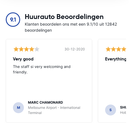
Huurauto Beoordelingen
9.1
Klanten beoordelen ons met een 9.1/10 uit 12842
beoordelingen
30-12-2020
Very good
Everything w
The staff si very welcoming and
friendly.
MARC CHAMONARD
SHU
M
Melbourne Airport - International
S
Hobar
Terminal