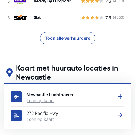
Keddy By Europcar
7.6
(4319)
G
Sixt
7.5
(4356)
G
Toon alle verhuurders
Kaart met huurauto locaties in
Newcastle
Zie onze belangrijkste autoverhuur locaties in Newcastle
Newcastle Luchthaven
Toon op kaart
272 Pacific Hwy
Toon op kaart