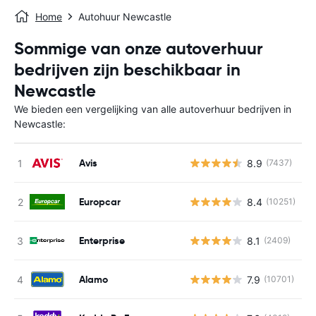
Home
Autohuur Newcastle
Sommige van onze autoverhuur
bedrijven zijn beschikbaar in
Newcastle
We bieden een vergelijking van alle autoverhuur bedrijven in
Newcastle:
Avis
8.9
(7437)
G
Europcar
8.4
(10251)
G
Enterprise
8.1
(2409)
G
Alamo
7.9
(10701)
G