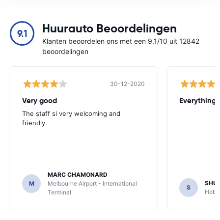
Huurauto Beoordelingen
9.1
Klanten beoordelen ons met een 9.1/10 uit 12842
beoordelingen
30-12-2020
Very good
Everything w
The staff si very welcoming and
friendly.
MARC CHAMONARD
SHU
M
Melbourne Airport - International
S
Hobar
Terminal