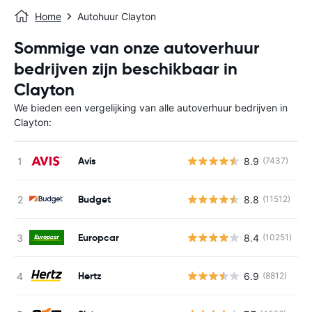
Home
Autohuur Clayton
Sommige van onze autoverhuur
bedrijven zijn beschikbaar in
Clayton
We bieden een vergelijking van alle autoverhuur bedrijven in
Clayton:
Avis
8.9
(7437)
G
Budget
8.8
(11512)
G
Europcar
8.4
(10251)
G
Hertz
6.9
(8812)
G