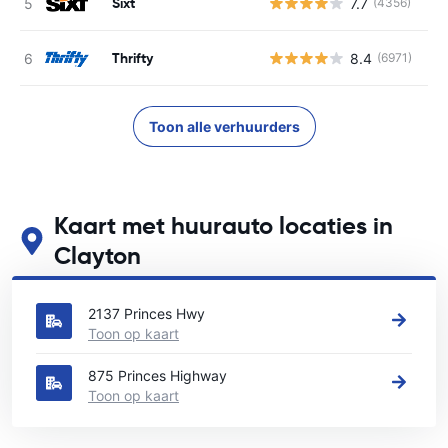
Sixt
7.7
(4356)
G
Thrifty
8.4
(6971)
G
Toon alle verhuurders
Kaart met huurauto locaties in
Clayton
Zie onze belangrijkste autoverhuur locaties in Clayton
2137 Princes Hwy
Toon op kaart
875 Princes Highway
Toon op kaart