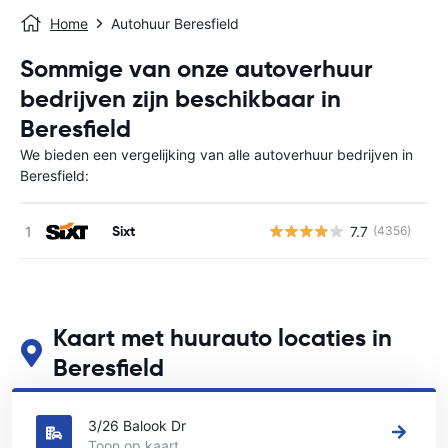
Home
Autohuur Beresfield
Sommige van onze autoverhuur
bedrijven zijn beschikbaar in
Beresfield
We bieden een vergelijking van alle autoverhuur bedrijven in
Beresfield:
Sixt
7.7
(4356)
G
Kaart met huurauto locaties in
Beresfield
Zie onze belangrijkste autoverhuur locaties in Beresfield
3/26 Balook Dr
Toon op kaart