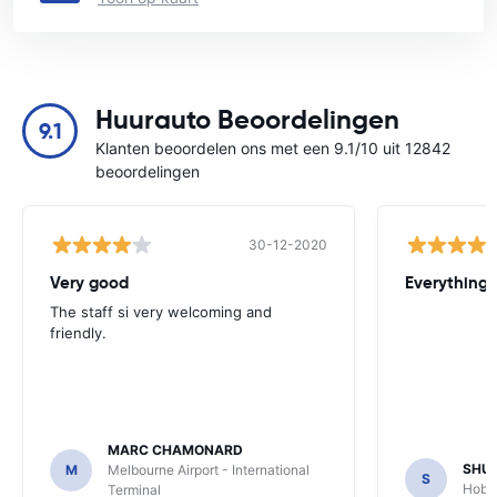
Huurauto Beoordelingen
9.1
Klanten beoordelen ons met een 9.1/10 uit 12842
beoordelingen
30-12-2020
Very good
Everything w
The staff si very welcoming and
friendly.
MARC CHAMONARD
SHU
M
Melbourne Airport - International
S
Hobar
Terminal