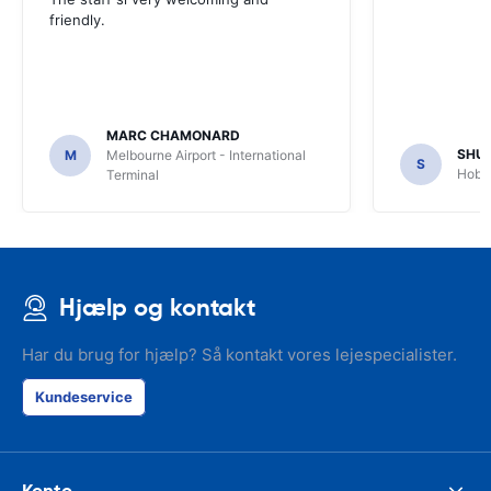
friendly.
MARC CHAMONARD
SHU
M
Melbourne Airport - International
S
Hobar
Terminal
Hjælp og kontakt
Har du brug for hjælp? Så kontakt vores lejespecialister.
Kundeservice
Konto