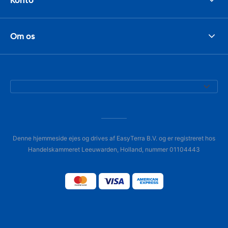
Om os
Denne hjemmeside ejes og drives af EasyTerra B.V. og er registreret hos
Handelskammeret Leeuwarden, Holland, nummer 01104443