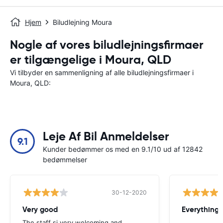
Hjem
Biludlejning Moura
Nogle af vores biludlejningsfirmaer
er tilgængelige i Moura, QLD
Vi tilbyder en sammenligning af alle biludlejningsfirmaer i
Moura, QLD:
Leje Af Bil Anmeldelser
9.1
Kunder bedømmer os med en 9.1/10 ud af 12842
bedømmelser
30-12-2020
Very good
Everything w
The staff si very welcoming and