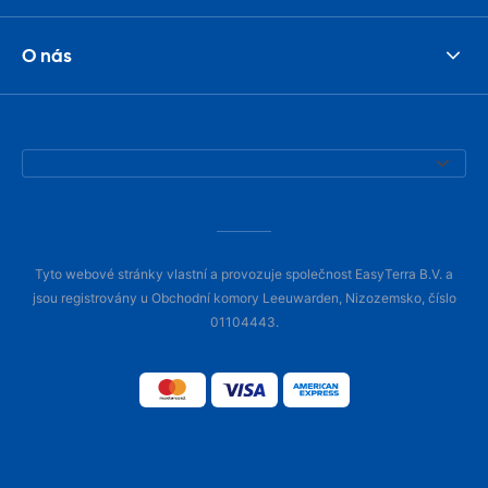
O nás
Tyto webové stránky vlastní a provozuje společnost EasyTerra B.V. a
jsou registrovány u Obchodní komory Leeuwarden, Nizozemsko, číslo
01104443.