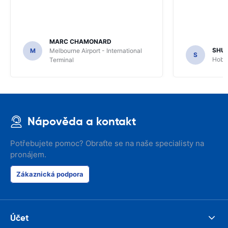
MARC CHAMONARD
SHU
M
Melbourne Airport - International
S
Hobar
Terminal
Nápověda a kontakt
Potřebujete pomoc? Obraťte se na naše specialisty na
pronájem.
Zákaznická podpora
Účet