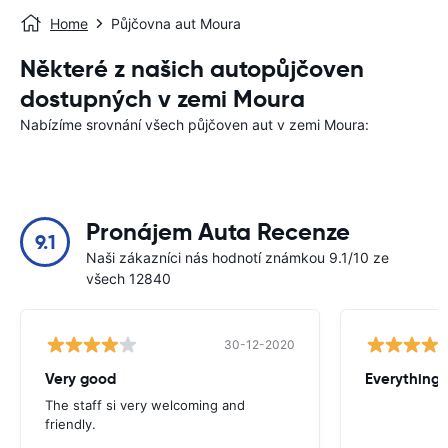
Home
Půjčovna aut Moura
Některé z našich autopůjčoven
dostupných v zemi Moura
Nabízíme srovnání všech půjčoven aut v zemi Moura:
Pronájem Auta Recenze
9.1
Naši zákazníci nás hodnotí známkou 9.1/10 ze
všech 12840
30-12-2020
Very good
Everything w
The staff si very welcoming and
friendly.