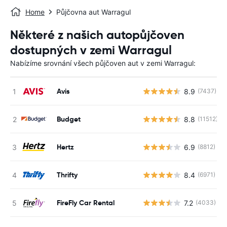
Home
Půjčovna aut Warragul
Některé z našich autopůjčoven
dostupných v zemi Warragul
Nabízíme srovnání všech půjčoven aut v zemi Warragul:
Avis
8.9
(7437)
Budget
8.8
(11512)
Hertz
6.9
(8812)
Thrifty
8.4
(6971)
FireFly Car Rental
7.2
(4033)