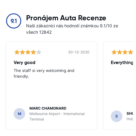
Pronájem Auta Recenze
9.1
Naši zákazníci nás hodnotí známkou 9.1/10 ze
všech 12842
30-12-2020
Very good
Everything w
The staff si very welcoming and
friendly.
MARC CHAMONARD
SHU
M
Melbourne Airport - International
S
Hobar
Terminal