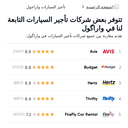
الصفحة الرئيسية
تأجير السيارات واراجول
تتوفر بعض شركات تأجير السيارات التابعة
لنا في واراگول
نقدم مقارنة بين جميع شركات تأجير السيارات في واراگول:
Avis
8.9
(7437)
ل
Budget
8.8
(11512)
ل
Hertz
6.9
(8812)
ل
Thrifty
8.4
(6971)
ل
FireFly Car Rental
7.2
(4033)
ل