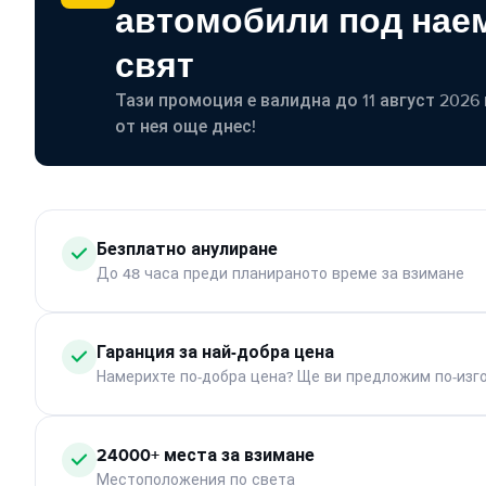
автомобили под наем
свят
Тази промоция е валидна до 11 август 2026 г
от нея още днес!
Безплатно анулиране
До 48 часа преди планираното време за взимане
Гаранция за най-добра цена
Намерихте по-добра цена? Ще ви предложим по-изг
24000+ места за взимане
Местоположения по света