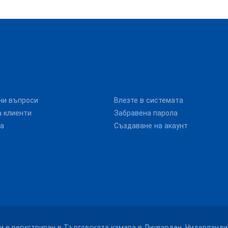
ни въпроси
Влезте в системата
 клиенти
Забравена парола
та
Създаване на акаунт
. и е регистриран в Търговската камара в Лиуварден, Нидерланди