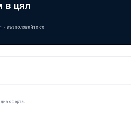
 в цял
. - възползвайте се
одна оферта.