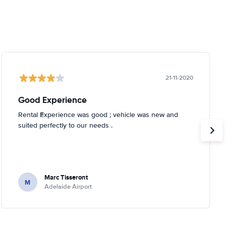
21-11-2020
Good Experience
Rental Experience was good ; vehicle was new and
suited perfectly to our needs .
Marc Tisseront
M
Adelaide Airport