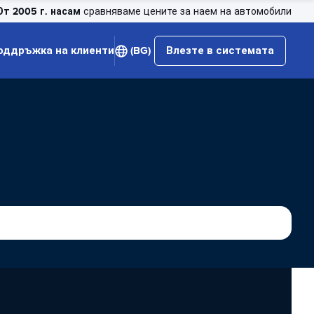
От 2005 г. насам
сравняваме цените за наем на автомобили
оддръжка на клиенти
(BG)
Влезте в системата