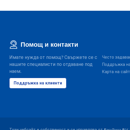
Помощ и контакти
Имате нужда от помощ? Свържете се с
Често задава
нашите специалисти по отдаване под
Поддръжка на
наем.
Карта на сай
Поддръжка на клиенти
Този уебсайт е собственост и се управлява от EasyTerra B.V