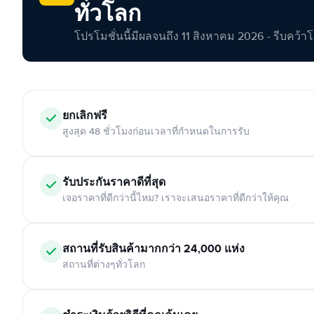
ทั่วโลก
โปรโมชั่นนี้มีผลจนถึง 11 สิงหาคม 2026 - รีบคว้าโอกา
ยกเลิกฟรี
สูงสุด 48 ชั่วโมงก่อนเวลาที่กำหนดในการรับ
รับประกันราคาดีที่สุด
เจอราคาที่ดีกว่านี้ไหม? เราจะเสนอราคาที่ดีกว่าให้คุณ
สถานที่รับสินค้ามากกว่า 24,000 แห่ง
สถานที่ต่างๆทั่วโลก