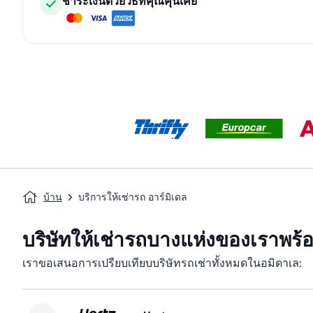
ชำระเงินด้วยวิธีที่คุณคุ้นเคย
บ้าน
บริการให้เช่ารถ อาร์มิเดล
บริษัทให้เช่ารถบางแห่งของเราพร้
เราขอเสนอการเปรียบเทียบบริษัทรถเช่าทั้งหมดในอมิดาเล: