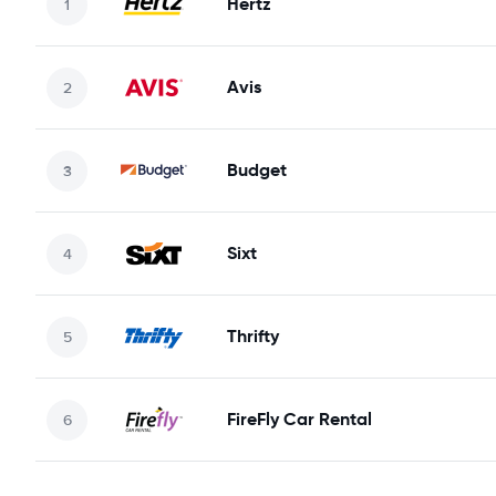
Hertz
Avis
Budget
Sixt
Thrifty
FireFly Car Rental