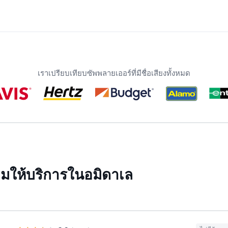
เราเปรียบเทียบซัพพลายเออร์ที่มีชื่อเสียงทั้งหมด
อมให้บริการในอมิดาเล