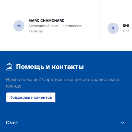
MARC CHAMONARD
SHU
M
Melbourne Airport - International
S
Hobar
Terminal
Помощь и контакты
Нужна помощь? Обратись к нашим специалистам по
аренде.
Поддержка клиентов
Счет