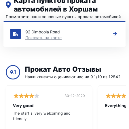
Карта пунктов проката
автомобилей в Хоршам
Посмотрите наши основные пункты проката автомобилей
в Хоршам
92 Dimboola Road
Показать на карте
Прокат Авто Отзывы
9.1
Наши клиенты оценивают нас на 9.1/10 из 12842
30-12-2020
Very good
Everything w
The staff si very welcoming and
friendly.