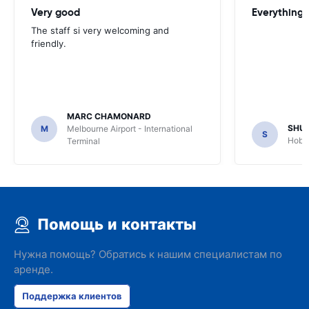
Very good
Everything w
The staff si very welcoming and
friendly.
MARC CHAMONARD
SHU
M
Melbourne Airport - International
S
Hobar
Terminal
Помощь и контакты
Нужна помощь? Обратись к нашим специалистам по
аренде.
Поддержка клиентов