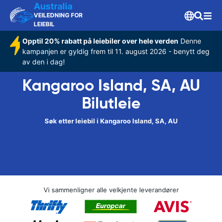
Australia
VEILEDNING FOR
LEIEBIL
Opptil 20% rabatt på leiebiler over hele verden
Denne
kampanjen er gyldig frem til 11. august 2026 - benytt deg
av den i dag!
Kangaroo Island, SA, AU
Bilutleie
Søk etter leiebil i Kangaroo Island, SA, AU
Vi sammenligner alle velkjente leverandører