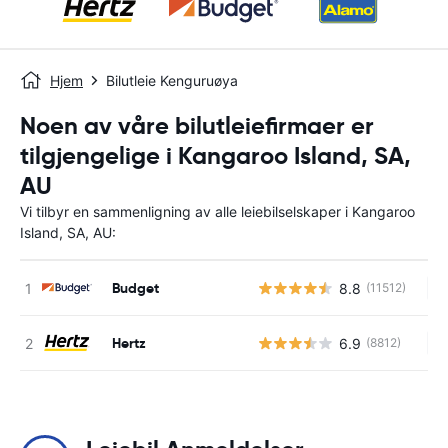
Hjem
Bilutleie Kenguruøya
Noen av våre bilutleiefirmaer er
tilgjengelige i Kangaroo Island, SA,
AU
Vi tilbyr en sammenligning av alle leiebilselskaper i Kangaroo
Island, SA, AU:
Budget
8.8
(11512)
In
Hertz
6.9
(8812)
In