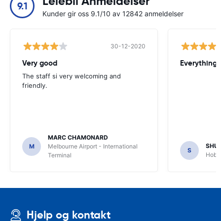
Leiebil Anmeldelser
9.1
Kunder gir oss 9.1/10 av 12842 anmeldelser
30-12-2020
Very good
Everything w
The staff si very welcoming and
friendly.
MARC CHAMONARD
SHU
M
Melbourne Airport - International
S
Hobar
Terminal
Hjelp og kontakt