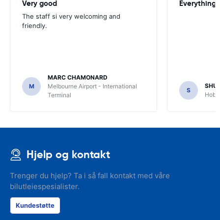
Very good
Everything w
The staff si very welcoming and
friendly.
MARC CHAMONARD
SHU
M
Melbourne Airport - International
S
Hobar
Terminal
Hjelp og kontakt
Trenger du hjelp? Ta i så fall kontakt med våre
bilutleiespesialister.
Kundestøtte