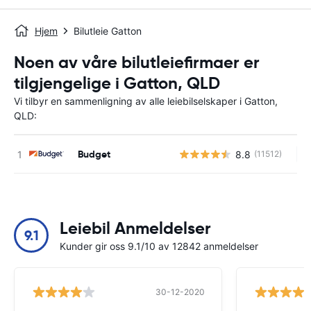
Hjem
Bilutleie Gatton
Noen av våre bilutleiefirmaer er
tilgjengelige i Gatton, QLD
Vi tilbyr en sammenligning av alle leiebilselskaper i Gatton,
QLD:
Budget
8.8
(11512)
In
Leiebil Anmeldelser
9.1
Kunder gir oss 9.1/10 av 12842 anmeldelser
30-12-2020