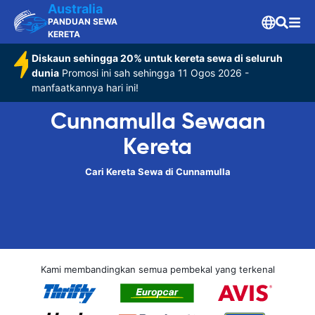
Australia
PANDUAN SEWA
KERETA
Diskaun sehingga 20% untuk kereta sewa di seluruh
dunia
Promosi ini sah sehingga 11 Ogos 2026 -
manfaatkannya hari ini!
Cunnamulla Sewaan
Kereta
Cari Kereta Sewa di Cunnamulla
Kami membandingkan semua pembekal yang terkenal