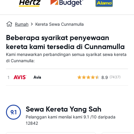
Rumah
Kereta Sewa Cunnamulla
Beberapa syarikat penyewaan
kereta kami tersedia di Cunnamulla
Kami menawarkan perbandingan semua syarikat sewa kereta
di Cunnamulla:
Avis
8.9
(7437)
T
Sewa Kereta Yang Sah
9.1
Pelanggan kami menilai kami 9.1 /10 daripada
12842