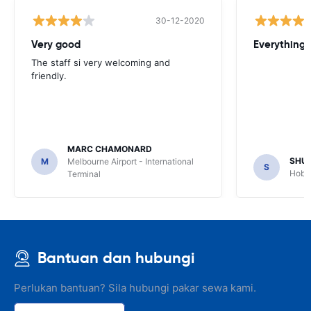
30-12-2020
Very good
Everything w
The staff si very welcoming and
friendly.
MARC CHAMONARD
SHU
M
Melbourne Airport - International
S
Hobar
Terminal
Bantuan dan hubungi
Perlukan bantuan? Sila hubungi pakar sewa kami.