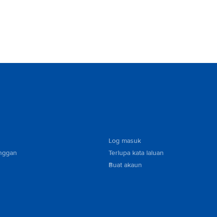
Log masuk
nggan
Terlupa kata laluan
Buat akaun