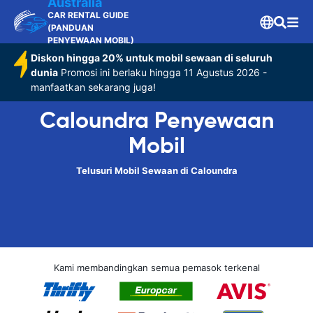
Australia
CAR RENTAL GUIDE
(PANDUAN
PENYEWAAN MOBIL)
Diskon hingga 20% untuk mobil sewaan di seluruh
dunia
Promosi ini berlaku hingga 11 Agustus 2026 -
manfaatkan sekarang juga!
Caloundra Penyewaan
Mobil
Telusuri Mobil Sewaan di Caloundra
Kami membandingkan semua pemasok terkenal