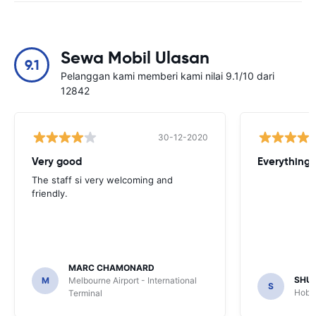
Sewa Mobil Ulasan
9.1
Pelanggan kami memberi kami nilai 9.1/10 dari
12842
30-12-2020
Very good
Everything w
The staff si very welcoming and
friendly.
MARC CHAMONARD
SHU
M
Melbourne Airport - International
S
Hobar
Terminal