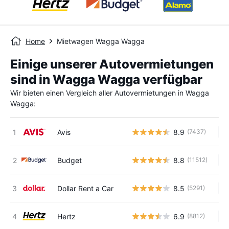
Home
Mietwagen Wagga Wagga
Einige unserer Autovermietungen
sind in Wagga Wagga verfügbar
Wir bieten einen Vergleich aller Autovermietungen in Wagga
Wagga:
Avis
8.9
(7437)
Ke
Budget
8.8
(11512)
Ke
Dollar Rent a Car
8.5
(5291)
Ke
Hertz
6.9
(8812)
Ke