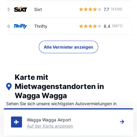
Sixt
7.7
(4356)
Ke
Thrifty
8.4
(6971)
Ke
Alle Vermieter anzeigen
Karte mit
Mietwagenstandorten in
Wagga Wagga
Sehen Sie sich unsere wichtigsten Autovermietungen in
Wagga Wagga an
Wagga Wagga Airport
Auf der Karte anzeigen