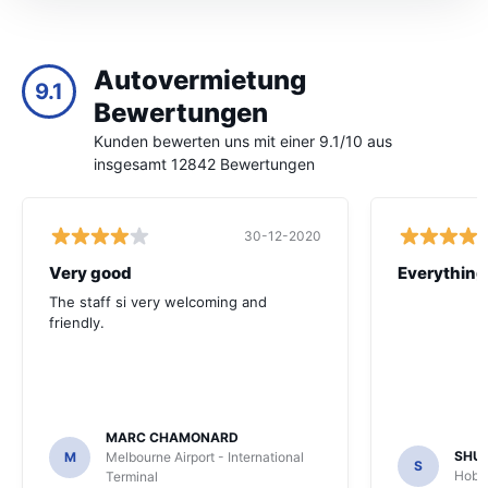
Autovermietung
9.1
Bewertungen
Kunden bewerten uns mit einer 9.1/10 aus
insgesamt 12842 Bewertungen
30-12-2020
Very good
Everything 
The staff si very welcoming and
friendly.
MARC CHAMONARD
SHU
M
Melbourne Airport - International
S
Hobar
Terminal