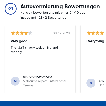
Autovermietung Bewertungen
9.1
Kunden bewerten uns mit einer 9.1/10 aus
insgesamt 12842 Bewertungen
30-12-2020
Very good
Everything w
The staff si very welcoming and
friendly.
MARC CHAMONARD
SHU
M
Melbourne Airport - International
S
Hobar
Terminal