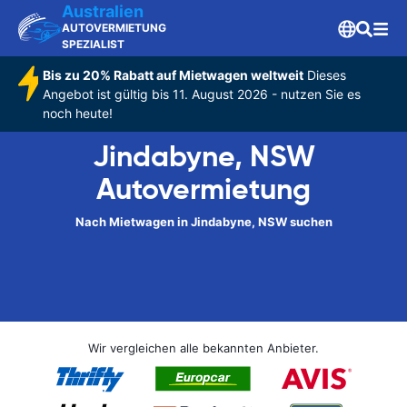
Australien
AUTOVERMIETUNG
SPEZIALIST
Bis zu 20% Rabatt auf Mietwagen weltweit
Dieses
Angebot ist gültig bis 11. August 2026 - nutzen Sie es
noch heute!
Jindabyne, NSW
Autovermietung
Nach Mietwagen in Jindabyne, NSW suchen
Wir vergleichen alle bekannten Anbieter.