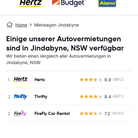
Home
Mietwagen Jindabyne
Einige unserer Autovermietungen
sind in Jindabyne, NSW verfügbar
Wir bieten einen Vergleich aller Autovermietungen in
Jindabyne, NSW:
Hertz
6.9
(8812)
Ke
Thrifty
8.4
(6971)
Ke
FireFly Car Rental
7.2
(4033)
Ke