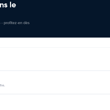
ns le
 - profitez-en dès
fre.