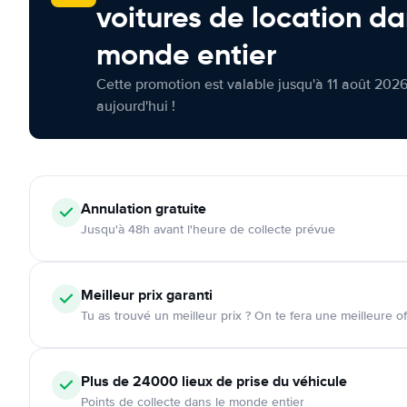
voitures de location da
monde entier
Cette promotion est valable jusqu'à 11 août 2026
aujourd'hui !
Annulation
gratuite
Jusqu'à 48h avant l'heure de collecte prévue
Meilleur prix garanti
Tu as trouvé un meilleur prix ? On te fera une meilleure of
Plus de 24000
lieux de prise du véhicule
Points de collecte dans le monde entier