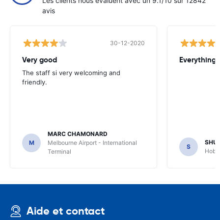
Les clients nous évaluent avec un 9.1/10 sur 12842
avis
30-12-2020
Very good
Everything w
The staff si very welcoming and
friendly.
MARC CHAMONARD
SHU
M
Melbourne Airport - International
S
Hobar
Terminal
Aide et contact