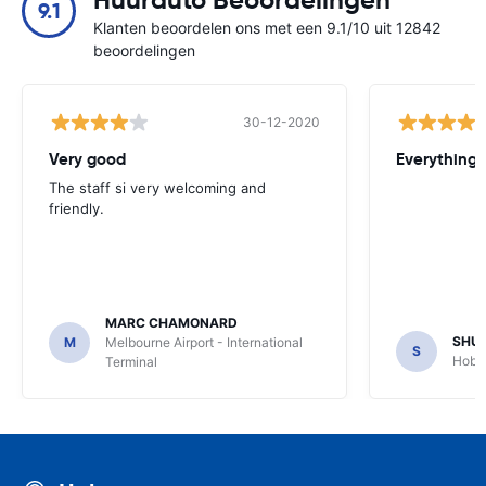
Huurauto Beoordelingen
9.1
Klanten beoordelen ons met een 9.1/10 uit 12842
beoordelingen
30-12-2020
Very good
Everything w
The staff si very welcoming and
friendly.
MARC CHAMONARD
SHU
M
Melbourne Airport - International
S
Hobar
Terminal