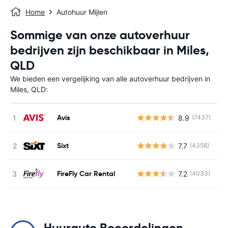
Home
Autohuur Mijlen
Sommige van onze autoverhuur
bedrijven zijn beschikbaar in Miles,
QLD
We bieden een vergelijking van alle autoverhuur bedrijven in
Miles, QLD:
Avis
8.9
(7437)
G
Sixt
7.7
(4356)
G
FireFly Car Rental
7.2
(4033)
G