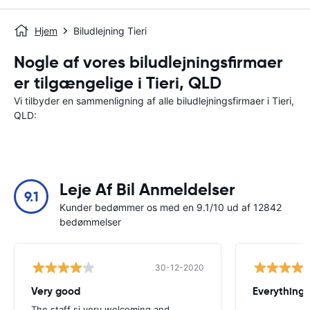
Hjem
Biludlejning Tieri
Nogle af vores biludlejningsfirmaer
er tilgængelige i Tieri, QLD
Vi tilbyder en sammenligning af alle biludlejningsfirmaer i Tieri,
QLD:
Leje Af Bil Anmeldelser
9.1
Kunder bedømmer os med en 9.1/10 ud af 12842
bedømmelser
30-12-2020
Very good
Everything w
The staff si very welcoming and