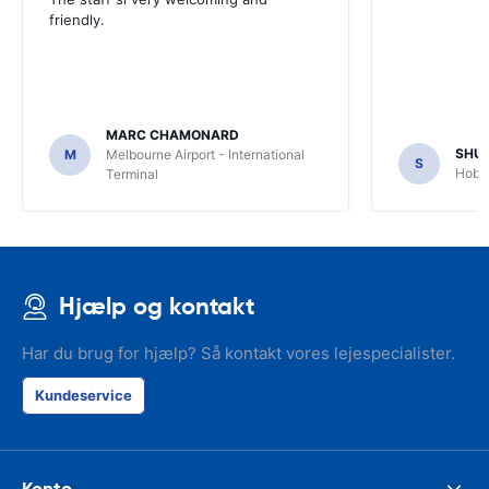
friendly.
MARC CHAMONARD
SHU
M
Melbourne Airport - International
S
Hobar
Terminal
Hjælp og kontakt
Har du brug for hjælp? Så kontakt vores lejespecialister.
Kundeservice
Konto