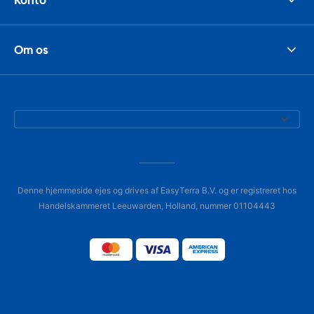
Om os
Denne hjemmeside ejes og drives af EasyTerra B.V. og er registreret hos
Handelskammeret Leeuwarden, Holland, nummer 01104443