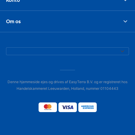
Om os
Denne hjemmeside ejes og drives af EasyTerra B.V. og er registreret hos
Handelskammeret Leeuwarden, Holland, nummer 01104443