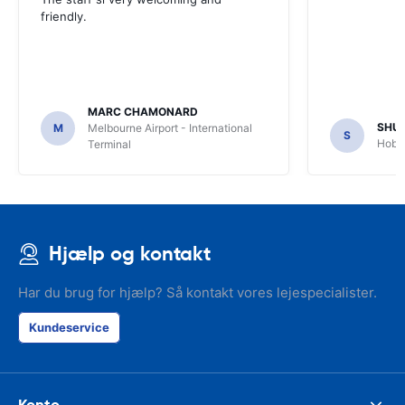
friendly.
MARC CHAMONARD
SHU
M
Melbourne Airport - International
S
Hobar
Terminal
Hjælp og kontakt
Har du brug for hjælp? Så kontakt vores lejespecialister.
Kundeservice
Konto