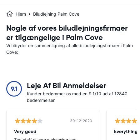
Hjem
Biludlejning Palm Cove
Nogle af vores biludlejningsfirmaer
er tilgængelige i Palm Cove
Vi tilbyder en sammenligning af alle biludlejningsfirmaer i Palm
Cove:
Leje Af Bil Anmeldelser
9.1
Kunder bedømmer os med en 9.1/10 ud af 12840
bedømmelser
30-12-2020
Very good
Everything w
The staff si very welcoming and