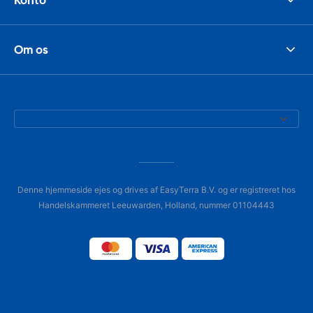
Om os
Denne hjemmeside ejes og drives af EasyTerra B.V. og er registreret hos
Handelskammeret Leeuwarden, Holland, nummer 01104443