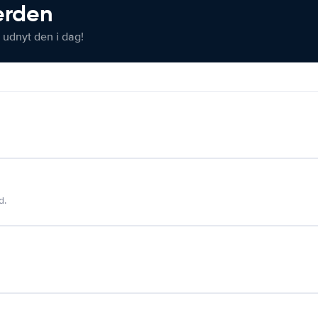
verden
 udnyt den i dag!
d.