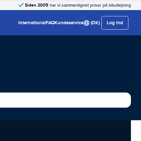
Siden 2005
har vi sammenlignet priser på biludlejning
International
FAQ
Kundeservice
(DK)
Log ind