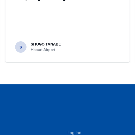
SHUGO TANABE
S
Hobart Airport
Log ind