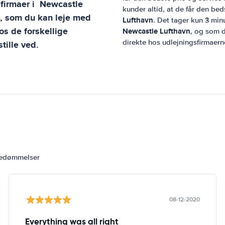
sfirmaer i
Newcastle
kunder altid, at de får den beds
l, som du kan leje med
Lufthavn
. Det tager kun 3 minu
s de forskellige
Newcastle Lufthavn
, og som d
direkte hos udlejningsfirmaern
tille ved.
bedømmelser
08-12-2020
Everything was all right