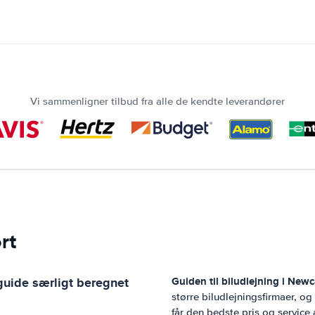
Vi sammenligner tilbud fra alle de kendte leverandører
rt
guide særligt beregnet
Guiden til biludlejning i
Newca
større biludlejningsfirmaer, o
får den bedste pris og service 