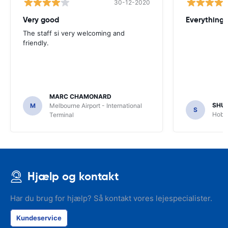
30-12-2020
Very good
Everything w
The staff si very welcoming and
friendly.
MARC CHAMONARD
SHU
M
Melbourne Airport - International
S
Hobar
Terminal
Hjælp og kontakt
Har du brug for hjælp? Så kontakt vores lejespecialister.
Kundeservice