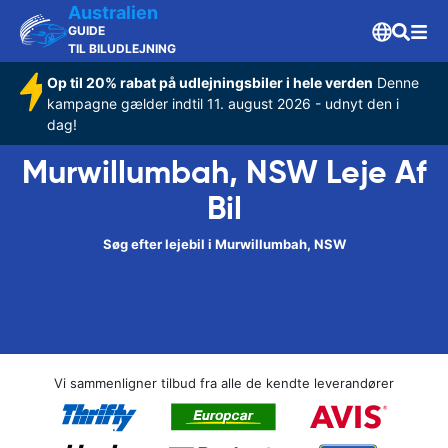
Australien
GUIDE
TIL BILUDLEJNING
Op til 20% rabat på udlejningsbiler i hele verden
Denne
kampagne gælder indtil 11. august 2026 - udnyt den i
dag!
Murwillumbah, NSW Leje Af
Bil
Søg efter lejebil i Murwillumbah, NSW
Vi sammenligner tilbud fra alle de kendte leverandører