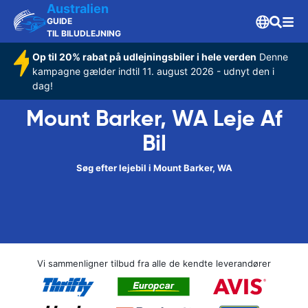
Australien
GUIDE
TIL BILUDLEJNING
Op til 20% rabat på udlejningsbiler i hele verden
Denne
kampagne gælder indtil 11. august 2026 - udnyt den i
dag!
Mount Barker, WA Leje Af
Bil
Søg efter lejebil i Mount Barker, WA
Vi sammenligner tilbud fra alle de kendte leverandører