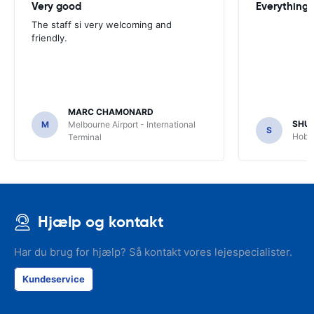
Very good
Everything w
The staff si very welcoming and
friendly.
MARC CHAMONARD
SHU
M
Melbourne Airport - International
S
Hobar
Terminal
Hjælp og kontakt
Har du brug for hjælp? Så kontakt vores lejespecialister.
Kundeservice