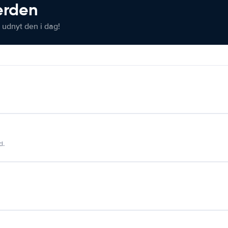
verden
 udnyt den i dag!
d.