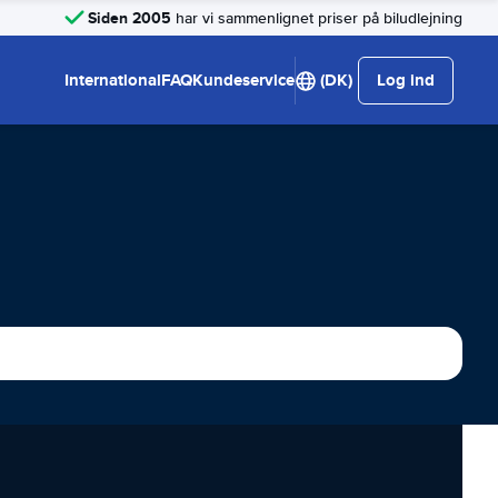
Siden 2005
har vi sammenlignet priser på biludlejning
International
FAQ
Kundeservice
(DK)
Log ind