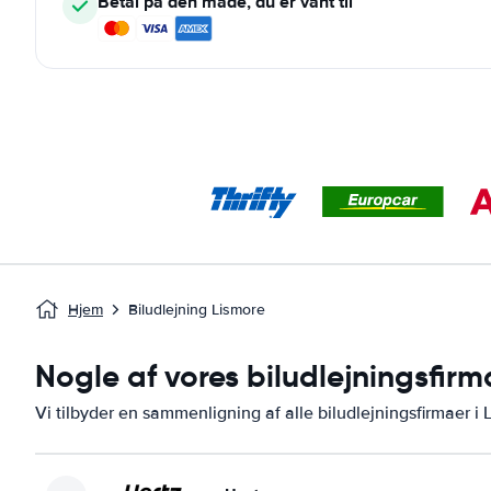
Betal på den måde, du er vant til
Hjem
Biludlejning Lismore
Nogle af vores biludlejningsfirm
Vi tilbyder en sammenligning af alle biludlejningsfirmaer i 