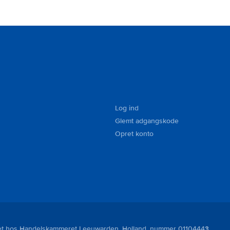
Log ind
Glemt adgangskode
Opret konto
reret hos Handelskammeret Leeuwarden, Holland, nummer 01104443