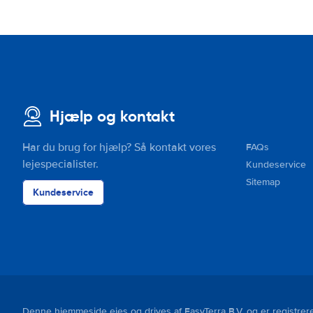
Hjælp og kontakt
Har du brug for hjælp? Så kontakt vores
FAQs
lejespecialister.
Kundeservice
Sitemap
Kundeservice
Denne hjemmeside ejes og drives af EasyTerra B.V. og er regist