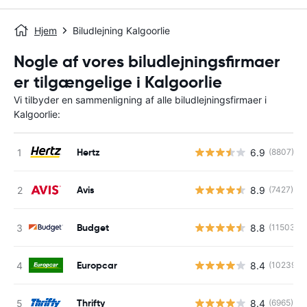
Hjem
Biludlejning Kalgoorlie
Nogle af vores biludlejningsfirmaer
er tilgængelige i Kalgoorlie
Vi tilbyder en sammenligning af alle biludlejningsfirmaer i
Kalgoorlie:
Hertz
6.9
(8807)
Avis
8.9
(7427)
Budget
8.8
(11503)
Europcar
8.4
(10239)
Thrifty
8.4
(6965)