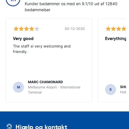
Kunder bedømmer os med en 9.1/10 ud af 12840
bedømmelser
30-12-2020
Very good
Everything w
The staff si very welcoming and
friendly.
MARC CHAMONARD
SHU
M
Melbourne Airport - International
S
Hobar
Terminal
Hjælp og kontakt