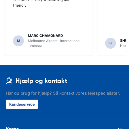
friendly.
MARC CHAMONARD
SHU
M
Melbourne Airport - International
S
Hobar
Terminal
Hjælp og kontakt
Har du brug for hjælp? Så kontakt vores lejespecialister.
Kundeservice
Konto