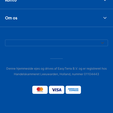
Om os
Denne hjemmeside ejes og drives af EasyTerra B.V. og er registreret hos
Handelskammeret Leeuwarden, Holland, nummer 01104443