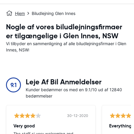
Hjem
Biludlejning Glen Innes
Nogle af vores biludlejningsfirmaer
er tilgængelige i Glen Innes, NSW
Vi tilbyder en sammenligning af alle biludlejningsfirmaer i Glen
Innes, NSW:
Leje Af Bil Anmeldelser
9.1
Kunder bedømmer os med en 9.1/10 ud af 12840
bedømmelser
30-12-2020
Very good
Everything w
The staff si very welcoming and