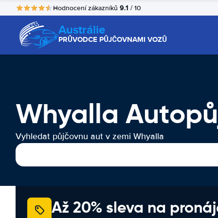
9.1
Hodnocení zákazníků
/ 10
Austrálie
PRŮVODCE PŮJČOVNAMI VOZŮ
Whyalla Autopů
Vyhledat půjčovnu aut v zemi Whyalla
Až 20% sleva na proná