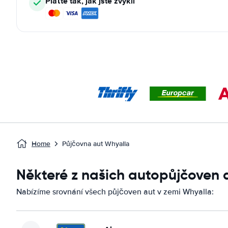
Plaťte tak, jak jste zvyklí
Home
Půjčovna aut Whyalla
Některé z našich autopůjčoven 
Nabízíme srovnání všech půjčoven aut v zemi Whyalla: