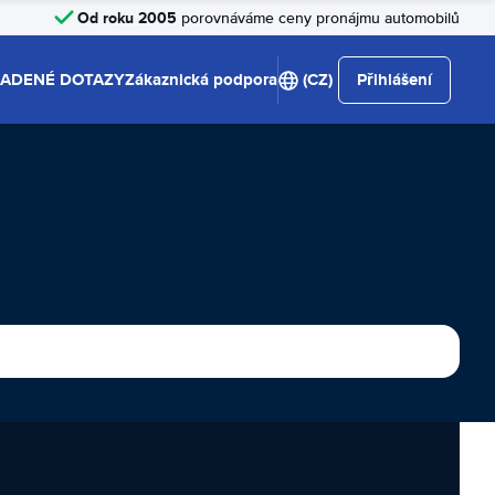
Od roku 2005
porovnáváme ceny pronájmu automobilů
LADENÉ DOTAZY
Zákaznická podpora
(CZ)
Přihlášení