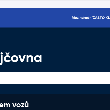
Mezinárodní
ČASTO K
jčovna
jem vozů