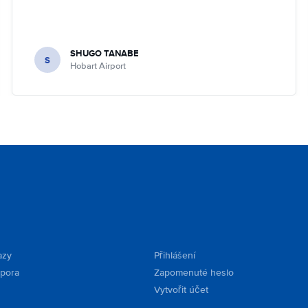
SHUGO TANABE
S
Hobart Airport
azy
Přihlášení
dpora
Zapomenuté heslo
Vytvořit účet