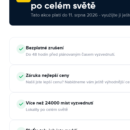
po celém světě
Tato akce platí do 11. srpna 2026 - využijte ji ješ
Bezplatné zrušení
Do 48 hodin před plánovaným časem vyzvednutí.
Záruka nejlepší ceny
Našli jste lepší cenu? Nabídneme vám ještě výhodnější ce
Více než 24000 míst vyzvednutí
Lokality po celém světě